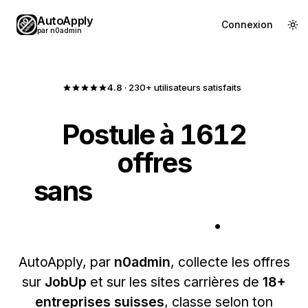
AutoApply
Démarrer en 30 s
Connexion
par n0admin
4.8
· 230+ utilisateurs satisfaits
Postule à
1612
offres
sans
remplir un seul
formulaire
.
AutoApply, par
n0admin
, collecte les offres
sur
JobUp
et sur les sites carrières de
18+
entreprises suisses
, classe selon ton