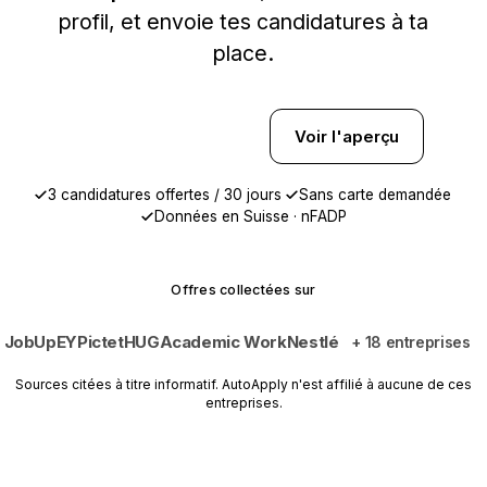
profil, et envoie tes candidatures à ta
place.
Démarrer en 30 s
Voir l'aperçu
3 candidatures offertes / 30 jours
Sans carte demandée
Données en Suisse · nFADP
Offres collectées sur
JobUp
EY
Pictet
HUG
Academic Work
Nestlé
+ 18 entreprises
Sources citées à titre informatif. AutoApply n'est affilié à aucune de ces
entreprises.