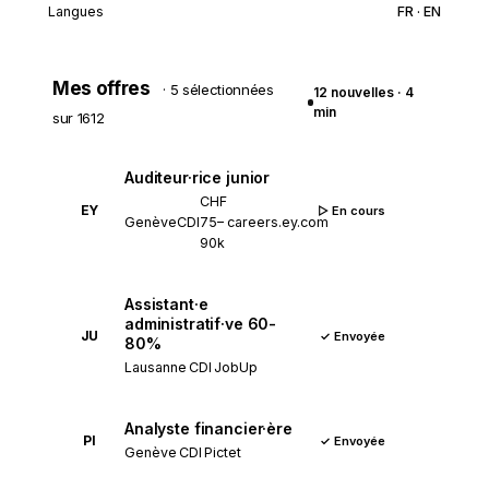
Langues
FR · EN
Mes offres
· 5 sélectionnées
12 nouvelles · 4
min
sur
1612
Auditeur·rice junior
CHF
EY
▷ En cours
Genève
CDI
75–
careers.ey.com
90k
Assistant·e
administratif·ve 60-
JU
✓ Envoyée
80%
Lausanne
CDI
JobUp
Analyste financier·ère
PI
✓ Envoyée
Genève
CDI
Pictet