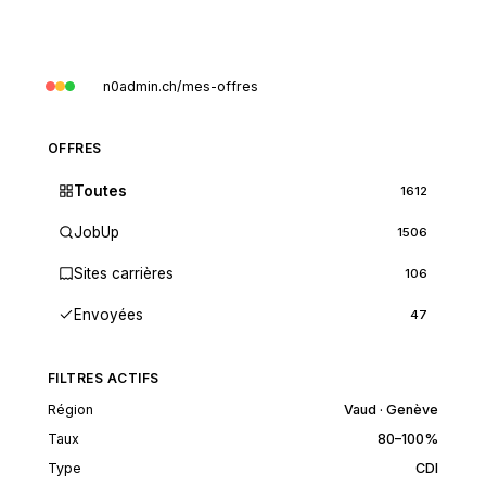
n0admin.ch/mes-offres
OFFRES
Toutes
1612
JobUp
1506
Sites carrières
106
Envoyées
47
FILTRES ACTIFS
Région
Vaud · Genève
Taux
80–100%
Type
CDI