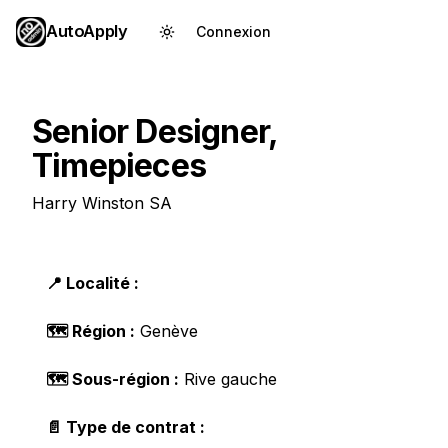
AutoApply
Connexion
Créer un compte
Senior Designer,
Timepieces
Harry Winston SA
📍 Localité :
🗺️ Région :
Genève
🗺️ Sous-région :
Rive gauche
📄 Type de contrat :