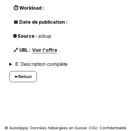
⏱️ Workload :
📅 Date de publication :
🌐 Source :
jobup
🔗 URL :
Voir l'offre
📄 Description complète
⬅️ Retour
© AutoApply
Données hébergées en Suisse
CGU
Confidentialité