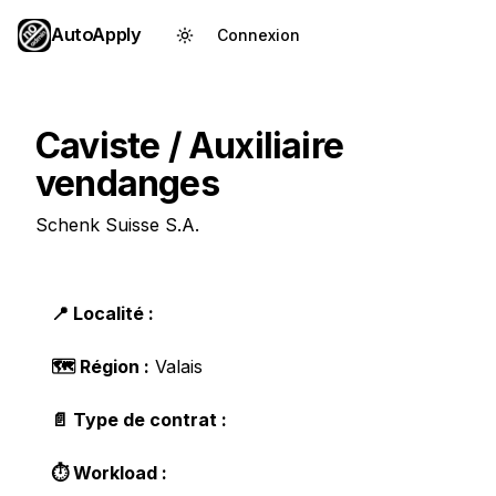
AutoApply
Connexion
Créer un compte
Caviste / Auxiliaire
vendanges
Schenk Suisse S.A.
📍 Localité :
🗺️ Région :
Valais
📄 Type de contrat :
⏱️ Workload :