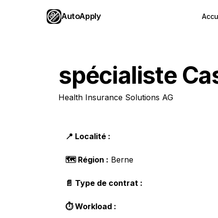
AutoApply
Accu
spécialiste C
Health Insurance Solutions AG
📍 Localité :
🗺️ Région :
Berne
📄 Type de contrat :
⏱️ Workload :