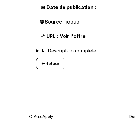
📅 Date de publication :
🌐 Source :
jobup
🔗 URL :
Voir l'offre
📄 Description complète
⬅️ Retour
© AutoApply
Do