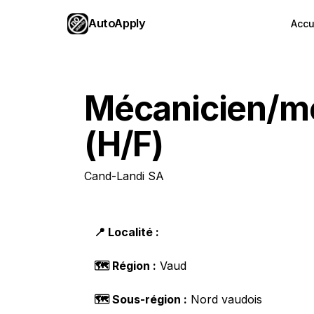
AutoApply
Accu
Mécanicien/mé
(H/F)
Cand-Landi SA
📍 Localité :
🗺️ Région :
Vaud
🗺️ Sous-région :
Nord vaudois