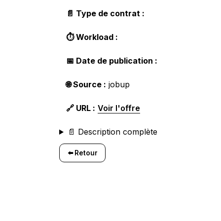
📄 Type de contrat :
⏱️ Workload :
📅 Date de publication :
🌐 Source :
jobup
🔗 URL :
Voir l'offre
📄 Description complète
⬅️ Retour